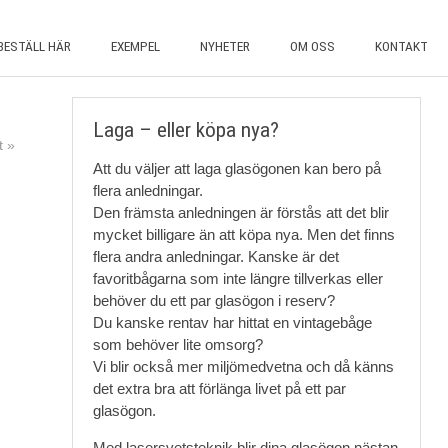
BESTÄLL HÄR
EXEMPEL
NYHETER
OM OSS
KONTAKT
Laga – eller köpa nya?
 »
Att du väljer att laga glasögonen kan bero på
flera anledningar.
Den främsta anledningen är förstås att det blir
mycket billigare än att köpa nya. Men det finns
flera andra anledningar. Kanske är det
favoritbågarna som inte längre tillverkas eller
behöver du ett par glasögon i reserv?
Du kanske rentav har hittat en vintagebåge
som behöver lite omsorg?
Vi blir också mer miljömedvetna och då känns
det extra bra att förlänga livet på ett par
glasögon.
Med lasersvetsteknik blir dina glasögon nästan