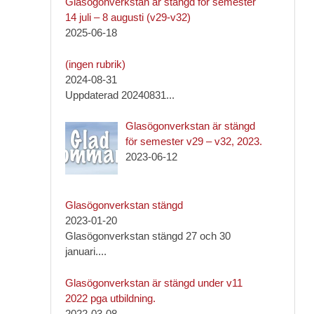
Glasögonverkstan är stängd för semester
14 juli – 8 augusti (v29-v32)
2025-06-18
Inlägg
(ingen rubrik)
1092
2024-08-31
Uppdaterad 20240831
...
Glasögonverkstan är stängd
för semester v29 – v32, 2023.
2023-06-12
Glasögonverkstan stängd
2023-01-20
Glasögonverkstan stängd 27 och 30
januari.
...
Glasögonverkstan är stängd under v11
2022 pga utbildning.
2022-03-08