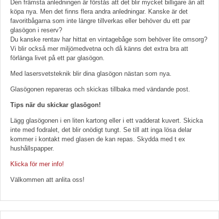
Den främsta anledningen är förstås att det blir mycket billigare än att
köpa nya. Men det finns flera andra anledningar. Kanske är det
favoritbågarna som inte längre tillverkas eller behöver du ett par
glasögon i reserv?
Du kanske rentav har hittat en vintagebåge som behöver lite omsorg?
Vi blir också mer miljömedvetna och då känns det extra bra att
förlänga livet på ett par glasögon.
Med lasersvetsteknik blir dina glasögon nästan som nya.
Glasögonen repareras och skickas tillbaka med vändande post.
Tips när du skickar glasögon!
Lägg glasögonen i en liten kartong eller i ett vadderat kuvert. Skicka
inte med fodralet, det blir onödigt tungt. Se till att inga lösa delar
kommer i kontakt med glasen de kan repas. Skydda med t ex
hushållspapper.
Klicka för mer info!
Välkommen att anlita oss!