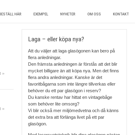
BESTÄLL HÄR
EXEMPEL
NYHETER
OM OSS
KONTAKT
Laga – eller köpa nya?
Att du väljer att laga glasögonen kan bero på
flera anledningar.
Den främsta anledningen är förstås att det blir
mycket billigare än att köpa nya. Men det finns
 »
flera andra anledningar. Kanske är det
favoritbågarna som inte längre tillverkas eller
behöver du ett par glasögon i reserv?
Du kanske rentav har hittat en vintagebåge
som behöver lite omsorg?
 »
Vi blir också mer miljömedvetna och då känns
det extra bra att förlänga livet på ett par
glasögon.
Med lasersvetsteknik blir dina glasögon nästan