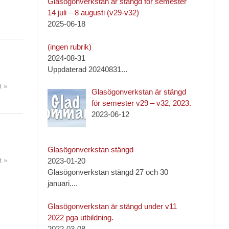
Glasögonverkstan är stängd för semester
14 juli – 8 augusti (v29-v32)
2025-06-18
Inlägg
(ingen rubrik)
1092
2024-08-31
Uppdaterad 20240831
...
 »
Glasögonverkstan är stängd
för semester v29 – v32, 2023.
2023-06-12
Glasögonverkstan stängd
2023-01-20
 »
Glasögonverkstan stängd 27 och 30
januari.
...
Glasögonverkstan är stängd under v11
2022 pga utbildning.
2022-03-08