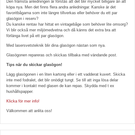
Den främsta anledningen är förstås att det blir mycket billigare än att
köpa nya. Men det finns flera andra anledningar. Kanske är det
favoritbågarna som inte längre tillverkas eller behöver du ett par
glasögon i reserv?
Du kanske rentav har hittat en vintagebåge som behöver lite omsorg?
Vi blir också mer miljömedvetna och då känns det extra bra att
förlänga livet på ett par glasögon.
Med lasersvetsteknik blir dina glasögon nästan som nya.
Glasögonen repareras och skickas tillbaka med vändande post.
Tips när du skickar glasögon!
Lägg glasögonen i en liten kartong eller i ett vadderat kuvert. Skicka
inte med fodralet, det blir onödigt tungt. Se till att inga lösa delar
kommer i kontakt med glasen de kan repas. Skydda med t ex
hushållspapper.
Klicka för mer info!
Välkommen att anlita oss!