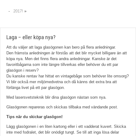
-
2017!
»
Laga – eller köpa nya?
Att du väljer att laga glasögonen kan bero på flera anledningar.
Den främsta anledningen är förstås att det blir mycket billigare än att
köpa nya. Men det finns flera andra anledningar. Kanske är det
favoritbågarna som inte längre tillverkas eller behöver du ett par
glasögon i reserv?
Du kanske rentav har hittat en vintagebåge som behöver lite omsorg?
Vi blir också mer miljömedvetna och då känns det extra bra att
förlänga livet på ett par glasögon.
Med lasersvetsteknik blir dina glasögon nästan som nya.
Glasögonen repareras och skickas tillbaka med vändande post.
Tips när du skickar glasögon!
Lägg glasögonen i en liten kartong eller i ett vadderat kuvert. Skicka
inte med fodralet, det blir onödigt tungt. Se till att inga lösa delar